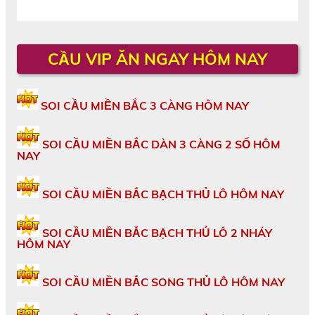
CẦU VIP ĂN NGAY HÔM NAY
SOI CẦU MIỀN BẮC 3 CÀNG HÔM NAY
SOI CẦU MIỀN BẮC DÀN 3 CÀNG 2 SỐ HÔM
NAY
SOI CẦU MIỀN BẮC BẠCH THỦ LÔ HÔM NAY
SOI CẦU MIỀN BẮC BẠCH THỦ LÔ 2 NHÁY
HÔM NAY
SOI CẦU MIỀN BẮC SONG THỦ LÔ HÔM NAY