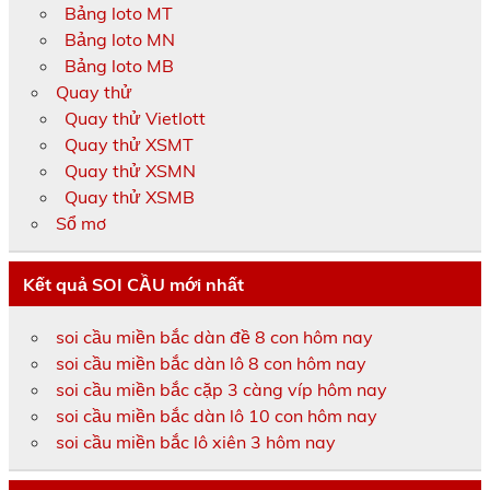
Bảng loto MT
Bảng loto MN
Bảng loto MB
Quay thử
Quay thử Vietlott
Quay thử XSMT
Quay thử XSMN
Quay thử XSMB
Sổ mơ
Kết quả SOI CẦU mới nhất
soi cầu miền bắc dàn đề 8 con hôm nay
soi cầu miền bắc dàn lô 8 con hôm nay
soi cầu miền bắc cặp 3 càng víp hôm nay
soi cầu miền bắc dàn lô 10 con hôm nay
soi cầu miền bắc lô xiên 3 hôm nay