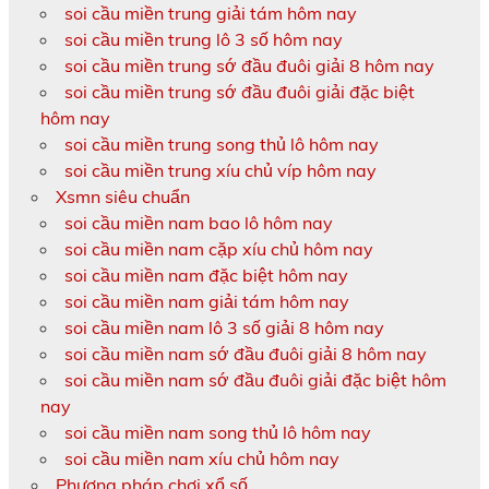
soi cầu miền trung giải tám hôm nay
soi cầu miền trung lô 3 số hôm nay
soi cầu miền trung sớ đầu đuôi giải 8 hôm nay
soi cầu miền trung sớ đầu đuôi giải đặc biệt
hôm nay
soi cầu miền trung song thủ lô hôm nay
soi cầu miền trung xíu chủ víp hôm nay
Xsmn siêu chuẩn
soi cầu miền nam bao lô hôm nay
soi cầu miền nam cặp xíu chủ hôm nay
soi cầu miền nam đặc biệt hôm nay
soi cầu miền nam giải tám hôm nay
soi cầu miền nam lô 3 số giải 8 hôm nay
soi cầu miền nam sớ đầu đuôi giải 8 hôm nay
soi cầu miền nam sớ đầu đuôi giải đặc biệt hôm
nay
soi cầu miền nam song thủ lô hôm nay
soi cầu miền nam xíu chủ hôm nay
Phương pháp chơi xổ số