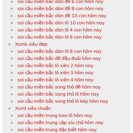
soi cầu miền bắc dàn đề 6 con hôm nay
soi cầu miền bắc dàn đề 8 con hôm nay
soi cầu miền bắc dàn đề 10 con hôm nay
soi cầu miền bắc dàn lô 10 con hôm nay
soi cầu miền bắc dàn lô 4 con hôm nay
soi cầu miền bắc dàn lô 6 con hôm nay
Xsmb siêu đẹp
soi cầu miền bắc dàn lô 8 con hôm nay
soi cầu miền bắc đề đầu đuôi hôm nay
soi cầu miền bắc lô xiên 2 hôm nay
soi cầu miền bắc lô xiên 3 hôm nay
soi cầu miền bắc lô xiên 4 hôm nay
soi cầu miền bắc song thủ đề hôm nay
soi cầu miền bắc song thủ lô hôm nay
soi cầu miền bắc song thủ lô kép hôm nay
Xsmt siêu chuẩn
soi cầu miền trung bao lô hôm nay
soi cầu miền trung cặp xíu chủ hôm nay
soi cầu miền trung đặc biệt hôm nay