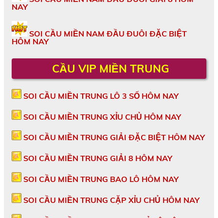
NAY
SOI CẦU MIỀN NAM ĐẦU ĐUÔI ĐẶC BIỆT
HÔM NAY
CẦU VIP MIỀN TRUNG
SOI CẦU MIỀN TRUNG LÔ 3 SỐ HÔM NAY
SOI CẦU MIỀN TRUNG XỈU CHỦ HÔM NAY
SOI CẦU MIỀN TRUNG GIẢI ĐẶC BIỆT HÔM NAY
SOI CẦU MIỀN TRUNG GIẢI 8 HÔM NAY
SOI CẦU MIỀN TRUNG BAO LÔ HÔM NAY
SOI CẦU MIỀN TRUNG CẶP XỈU CHỦ HÔM NAY