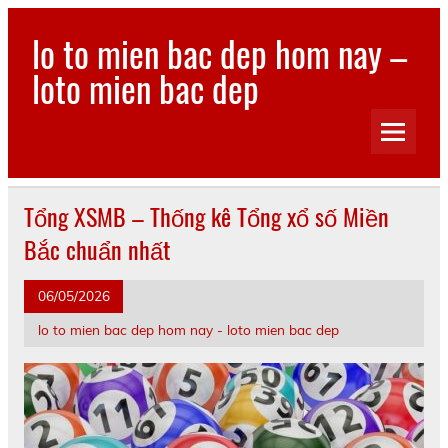
Skip
to
lo to mien bac dep hom nay –
content
loto mien bac dep
lo to mien bac dep hom nay – loto mien bac dep
Tổng XSMB – Thống kê Tổng xổ số Miền
Bắc chuẩn nhất
06/05/2026
lo to mien bac dep hom nay - loto mien bac dep