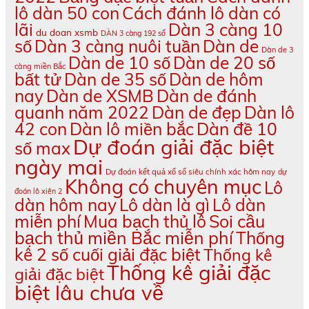
lô dàn 50 con
Cách đánh lô dàn có
lãi
Dàn 3 càng 10
du doan xsmb
DÀN 3 càng 192 số
số
Dàn 3 càng nuôi tuần
Dàn de
Dàn de 3
Dàn de 10 số
Dàn de 20 số
càng miền Bắc
bất tử
Dàn de 35 số
Dàn de hôm
nay
Dàn de XSMB
Dàn de đánh
quanh năm 2022
Dàn de đẹp
Dàn lô
42 con
Dàn lô miền bắc
Dàn đề 10
Dự đoán giải đặc biệt
số max
ngày mai
Dự đoán kết quả xổ số siêu chính xác hôm nay
dự
Không có chuyên mục
Lô
đoán lô xiên 2
dàn hôm nay
Lô dàn là gì
Lô dàn
miễn phí
Mua bạch thủ lô
Soi cầu
bạch thủ miền Bắc miễn phí
Thống
kê 2 số cuối giải đặc biệt
Thống kê
Thống kê giải đặc
giải đặc biệt
biệt lâu chưa về