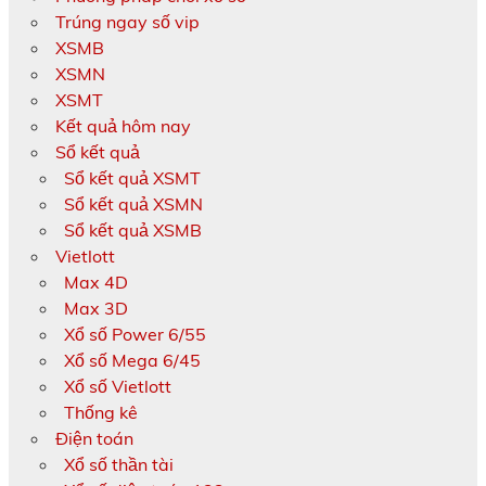
Trúng ngay số vip
XSMB
XSMN
XSMT
Kết quả hôm nay
Sổ kết quả
Sổ kết quả XSMT
Sổ kết quả XSMN
Sổ kết quả XSMB
Vietlott
Max 4D
Max 3D
Xổ số Power 6/55
Xổ số Mega 6/45
Xổ số Vietlott
Thống kê
Điện toán
Xổ số thần tài