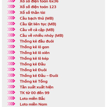
Xổ số điện toán 6x36
Xổ số điện toán 123
Xổ số thần tài
Cầu bạch thủ (MB)
Cầu lật liên tục (MB)
Cầu về cả cặp (MB)
Cầu về nhiều nháy (MB)
Thống kê đầu đuôi
Thống kê lô gan
Thống kê lô xiên
Thống kê lô kép
Thống kê Đầu
Thống kê Đuôi
Thống kê Đầu – Đuôi
Thống kê Tổng
Tần suất xuất hiện
TK từ 00 đến 99
Loto miền Bắc
Loto miền Nam