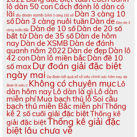
lô dàn 50 con
Cách đánh lô dàn có
lãi
Dàn 3 càng 10
du doan xsmb
DÀN 3 càng 192 số
số
Dàn 3 càng nuôi tuần
Dàn de
Dàn de 3
Dàn de 10 số
Dàn de 20 số
càng miền Bắc
bất tử
Dàn de 35 số
Dàn de hôm
nay
Dàn de XSMB
Dàn de đánh
quanh năm 2022
Dàn de đẹp
Dàn lô
42 con
Dàn lô miền bắc
Dàn đề 10
Dự đoán giải đặc biệt
số max
ngày mai
Dự đoán kết quả xổ số siêu chính xác hôm nay
dự
Không có chuyên mục
Lô
đoán lô xiên 2
dàn hôm nay
Lô dàn là gì
Lô dàn
miễn phí
Mua bạch thủ lô
Soi cầu
bạch thủ miền Bắc miễn phí
Thống
kê 2 số cuối giải đặc biệt
Thống kê
Thống kê giải đặc
giải đặc biệt
biệt lâu chưa về