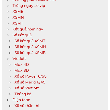
Trúng ngay số vip
XSMB
XSMN
XSMT
Kết quả hôm nay
Sổ kết quả
Sổ kết quả XSMT
Sổ kết quả XSMN
Sổ kết quả XSMB
Vietlott
Max 4D
Max 3D
Xổ số Power 6/55
Xổ số Mega 6/45
Xổ số Vietlott
Thống kê
Điện toán
Xổ số thần tài