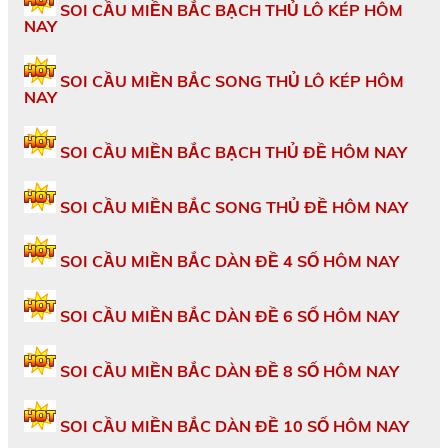
SOI CẦU MIỀN BẮC BẠCH THỦ LÔ KÉP HÔM
NAY
SOI CẦU MIỀN BẮC SONG THỦ LÔ KÉP HÔM
NAY
SOI CẦU MIỀN BẮC BẠCH THỦ ĐỀ HÔM NAY
SOI CẦU MIỀN BẮC SONG THỦ ĐỀ HÔM NAY
SOI CẦU MIỀN BẮC DÀN ĐỀ 4 SỐ HÔM NAY
SOI CẦU MIỀN BẮC DÀN ĐỀ 6 SỐ HÔM NAY
SOI CẦU MIỀN BẮC DÀN ĐỀ 8 SỐ HÔM NAY
SOI CẦU MIỀN BẮC DÀN ĐỀ 10 SỐ HÔM NAY