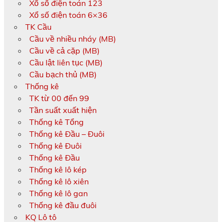
Xổ số điện toán 123
Xổ số điện toán 6×36
TK Cầu
Cầu về nhiều nháy (MB)
Cầu về cả cặp (MB)
Cầu lật liên tục (MB)
Cầu bạch thủ (MB)
Thống kê
TK từ 00 đến 99
Tần suất xuất hiện
Thống kê Tổng
Thống kê Đầu – Đuôi
Thống kê Đuôi
Thống kê Đầu
Thống kê lô kép
Thống kê lô xiên
Thống kê lô gan
Thống kê đầu đuôi
KQ Lô tô