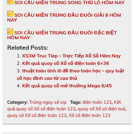
SOI CẦU MIỀN TRUNG SONG THỦ LÔ HÔM NAY
SOI CẦU MIỀN TRUNG ĐẦU ĐUÔI GIẢI 8 HÔM
NAY
SOI CẦU MIỀN TRUNG ĐẦU ĐUÔI ĐẶC BIỆT
HÔM NAY
Related Posts:
XS3M Truc Tiep – Trực Tiếp Xổ Số Hôm Nay
Kết quả quay số Xổ số điện toán 6×36
thuật toán tính lô đề theo toán học – quy luật
số học đỉnh cao từ cao thủ
Kết quả quay số mở thưởng Mega 6/45
Category:
Trúng ngay số vip
Tags:
điện toán 123
,
Kết
quả quay số Xổ số điện toán 123
,
quay số Xổ số điện toá
,
quay số Xổ số điện toán 123
,
Xổ số điện toán 123