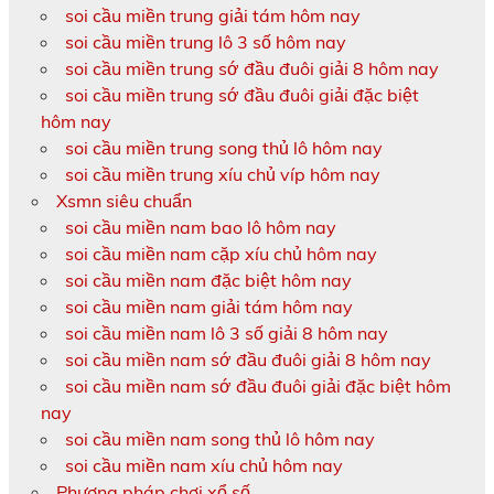
soi cầu miền trung giải tám hôm nay
soi cầu miền trung lô 3 số hôm nay
soi cầu miền trung sớ đầu đuôi giải 8 hôm nay
soi cầu miền trung sớ đầu đuôi giải đặc biệt
hôm nay
soi cầu miền trung song thủ lô hôm nay
soi cầu miền trung xíu chủ víp hôm nay
Xsmn siêu chuẩn
soi cầu miền nam bao lô hôm nay
soi cầu miền nam cặp xíu chủ hôm nay
soi cầu miền nam đặc biệt hôm nay
soi cầu miền nam giải tám hôm nay
soi cầu miền nam lô 3 số giải 8 hôm nay
soi cầu miền nam sớ đầu đuôi giải 8 hôm nay
soi cầu miền nam sớ đầu đuôi giải đặc biệt hôm
nay
soi cầu miền nam song thủ lô hôm nay
soi cầu miền nam xíu chủ hôm nay
Phương pháp chơi xổ số