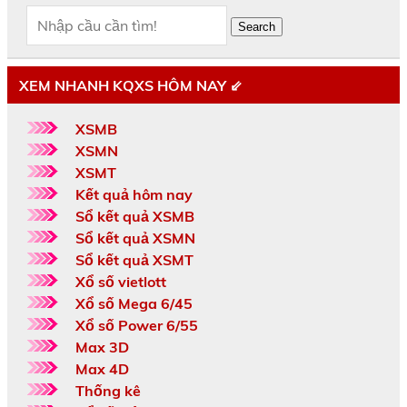
Search
XEM NHANH KQXS HÔM NAY ⇙
XSMB
XSMN
XSMT
Kết quả hôm nay
Sổ kết quả XSMB
Sổ kết quả XSMN
Sổ kết quả XSMT
Xổ số vietlott
Xổ số Mega 6/45
Xổ số Power 6/55
Max 3D
Max 4D
Thống kê