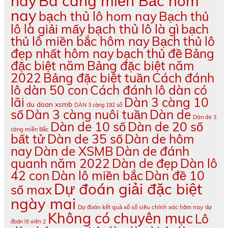
nay
Ba càng miền Bắc hôm
nay
bạch thủ lô hom nay
Bạch thủ
lô là giải mấy
bạch thủ lô là gì
bạch
thủ lô miền bắc hôm nay
Bạch thủ lô
đẹp nhất hôm nay
bạch thủ đề
Bảng
đặc biệt năm
Bảng đặc biệt năm
2022
Bảng đặc biệt tuần
Cách đánh
lô dàn 50 con
Cách đánh lô dàn có
lãi
Dàn 3 càng 10
du doan xsmb
DÀN 3 càng 192 số
số
Dàn 3 càng nuôi tuần
Dàn de
Dàn de 3
Dàn de 10 số
Dàn de 20 số
càng miền Bắc
bất tử
Dàn de 35 số
Dàn de hôm
nay
Dàn de XSMB
Dàn de đánh
quanh năm 2022
Dàn de đẹp
Dàn lô
42 con
Dàn lô miền bắc
Dàn đề 10
Dự đoán giải đặc biệt
số max
ngày mai
Dự đoán kết quả xổ số siêu chính xác hôm nay
dự
Không có chuyên mục
Lô
đoán lô xiên 2