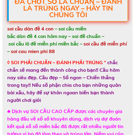
ĐÃ CHỐT SỐ LÀ CHUẨN – ĐÁNH
LÀ TRÚNG NGAY – HÃY TIN
CHÚNG TÔI
soi cầu dàn đề 4 con
– soi cầu miền
bắc dàn đề 4 con hôm nay – soi đề chuẩn –
soi cầu lô đề miễn phí miền bắc –
soi cầu đề miễn phí
–
soi cau mien phi 88
◊ SOI PHẢI CHUẨN – ĐÁNH PHẢI TRÚNG “
chắc
chắn sẽ mang đến thành công cho bạn!! Cầu hôm
nay siêu đẹp. Cầu đẹp – Số ngon – Chiến thắng
trong tay!! Nếu số phận chia cho bạn những quân
bài xấu, hãy để sự khôn ngoan biến bạn thành
người chơi giỏi
♣ Dịch vụ
SOI CẦU CAO CẤP được các chuyên gia
hàng đầu về xổ số khuyên dùng, dịch vụ dự đoán
kết quả xổ số miền bắc đã được rất nhiều người tin
tưởng vì họ đã làm theo và trúng lớn. Niềm vui của