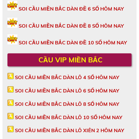
SOI CẦU MIỀN BẮC DÀN ĐỀ 6 SỐ HÔM NAY
SOI CẦU MIỀN BẮC DÀN ĐỀ 8 SỐ HÔM NAY
SOI CẦU MIỀN BẮC DÀN ĐỀ 10 SỐ HÔM NAY
CẦU VIP MIỀN BẮC
SOI CẦU MIỀN BẮC DÀN LÔ 4 SỐ HÔM NAY
SOI CẦU MIỀN BẮC DÀN LÔ 6 SỐ HÔM NAY
SOI CẦU MIỀN BẮC DÀN LÔ 8 SỐ HÔM NAY
SOI CẦU MIỀN BẮC DÀN LÔ 10 SỐ HÔM NAY
SOI CẦU MIỀN BẮC DÀN LÔ XIÊN 2 HÔM NAY