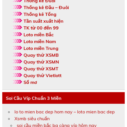
Thống kê Đuôi
Thống kê Đầu – Đuôi
Thống kê Tổng
Tần suất xuất hiện
TK từ 00 đến 99
Loto miền Bắc
Loto miền Nam
Loto miền Trung
Quay thử XSMB
Quay thử XSMN
Quay thử XSMT
Quay thử Vietlott
Sổ mơ
Soi Cầu Víp Chuẩn 3 Miền
lo to mien bac dep hom nay – loto mien bac dep
Xsmb siêu chuẩn
soi cầu miền bắc ba càng víp hôm nay