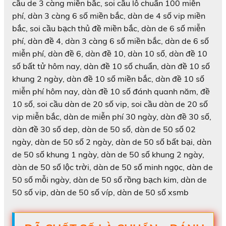
cầu de 3 càng miền bắc, soi cầu lô chuẩn 100 miễn
phí, dàn 3 càng 6 số miền bắc, dàn de 4 số vip miền
bắc, soi cầu bạch thủ đề miền bắc, dàn de 6 số miễn
phí, dàn đề 4, dàn 3 càng 6 số miền bắc, dàn de 6 số
miễn phí, dàn đề 6, dàn đề 10, dàn 10 số, dàn đề 10
số bất tử hôm nay, dàn đề 10 số chuẩn, dàn đề 10 số
khung 2 ngày, dàn đề 10 số miền bắc, dàn đề 10 số
miễn phí hôm nay, dàn đề 10 số đánh quanh năm, đề
10 số, soi cầu dàn de 20 số vip, soi cầu dàn de 20 số
vip miễn bắc, dàn de miễn phí 30 ngày, dàn đề 30 số,
dàn đề 30 số dep, dàn de 50 số, dàn de 50 số 02
ngày, dàn de 50 số 2 ngày, dàn de 50 số bất bại, dàn
de 50 số khung 1 ngày, dàn de 50 số khung 2 ngày,
dàn de 50 số lộc trời, dàn de 50 số minh ngọc, dàn de
50 số mỗi ngày, dàn de 50 số rồng bạch kim, dàn de
50 số vip, dàn de 50 số víp, dàn de 50 số xsmb