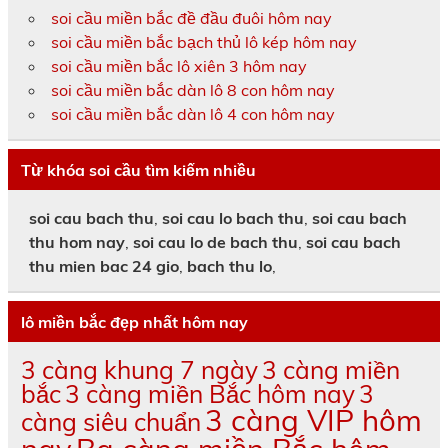
soi cầu miền bắc đề đầu đuôi hôm nay
soi cầu miền bắc bạch thủ lô kép hôm nay
soi cầu miền bắc lô xiên 3 hôm nay
soi cầu miền bắc dàn lô 8 con hôm nay
soi cầu miền bắc dàn lô 4 con hôm nay
Từ khóa soi cầu tìm kiếm nhiều
soi cau bach thu
,
soi cau lo bach thu
,
soi cau bach
thu hom nay
,
soi cau lo de bach thu
,
soi cau bach
thu mien bac 24 gio
,
bach thu lo
,
lô miền bắc đẹp nhất hôm nay
3 càng khung 7 ngày
3 càng miền
bắc
3 càng miền Bắc hôm nay
3
3 càng VIP hôm
càng siêu chuẩn