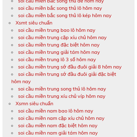
soi cầu miền bắc song thủ đề hôm nay
soi cầu miền bắc song thủ lô hôm nay
soi cầu miền bắc song thủ lô kép hôm nay
Xsmt siêu chuẩn
soi cầu miền trung bao lô hôm nay
soi cầu miền trung cặp xíu chủ hôm nay
soi cầu miền trung đặc biệt hôm nay
soi cầu miền trung giải tám hôm nay
soi cầu miền trung lô 3 số hôm nay
soi cầu miền trung sớ đầu đuôi giải 8 hôm nay
soi cầu miền trung sớ đầu đuôi giải đặc biệt
hôm nay
soi cầu miền trung song thủ lô hôm nay
soi cầu miền trung xíu chủ víp hôm nay
Xsmn siêu chuẩn
soi cầu miền nam bao lô hôm nay
soi cầu miền nam cặp xíu chủ hôm nay
soi cầu miền nam đặc biệt hôm nay
soi cầu miền nam giải tám hôm nay