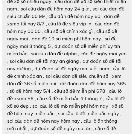
đề xổ số nhiều ngày , cầu dàn đề xổ số kiến thiết miền
nam , soi cầu dàn đề hôm nay 24 giờ , soi cầu dàn đề
siêu chuẩn 00 99 , cầu dàn đề hôm nay 60 , dàn đề
xsmb tối nay 8/7 , cầu lô đề siêu vip in , cầu dàn đề
hôm nay 00 00 , cầu số đề chính xác gì , cầu số đề
ngày mai , dàn đề 10 số miễn phí hôm nay , số đề
ngày mai 8 tháng 5 , dự đoán số đề miễn phí uy tín
miền bắc , soi cầu dàn đề alpha , các đề ngày mai yên
, soi cầu dàn đề tối nay an giang , dự đoán số đề tối
nay dương , dự đoán số đề ngày mai việt nam , cầu lô
đề chính xác an , soi cầu dàn đề siêu chuẩn số , xem
dàn đề 36 số miễn phí , dự đoán dàn đề hôm nay 365
, số đề hôm nay 5/4 , cầu số đề miễn phí 678 , cầu lô
đề xsmb 56 , cầu số đề miền bắc â tháng 7 , cầu lô đề
xổ số đẹp , soi cầu lô đề mb miễn phí hôm nay , xổ số
đề hôm nay miền bắc , soi cầu lô đề miền bắc ngày ,
soi cầu dàn đề hôm nay hôm nay , cầu lô ăn thông
mới nhất , dự đoán số đề ngày mai ăn , cầu số đề