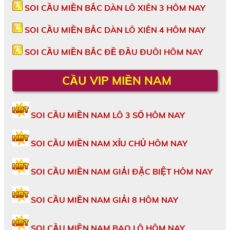
SOI CẦU MIỀN BẮC DÀN LÔ XIÊN 3 HÔM NAY
SOI CẦU MIỀN BẮC DÀN LÔ XIÊN 4 HÔM NAY
SOI CẦU MIỀN BẮC ĐỀ ĐẦU ĐUÔI HÔM NAY
CẦU VIP MIỀN NAM
SOI CẦU MIỀN NAM LÔ 3 SỐ HÔM NAY
SOI CẦU MIỀN NAM XỈU CHỦ HÔM NAY
SOI CẦU MIỀN NAM GIẢI ĐẶC BIỆT HÔM NAY
SOI CẦU MIỀN NAM GIẢI 8 HÔM NAY
SOI CẦU MIỀN NAM BAO LÔ HÔM NAY