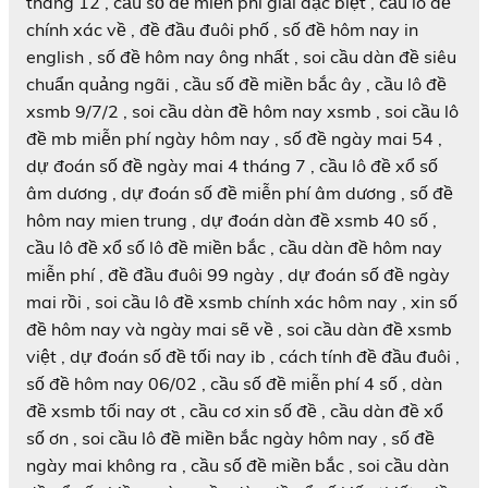
tháng 12 , cầu số đề miễn phí giải đặc biệt , cầu lô đề
chính xác về , đề đầu đuôi phố , số đề hôm nay in
english , số đề hôm nay ông nhất , soi cầu dàn đề siêu
chuẩn quảng ngãi , cầu số đề miền bắc ây , cầu lô đề
xsmb 9/7/2 , soi cầu dàn đề hôm nay xsmb , soi cầu lô
đề mb miễn phí ngày hôm nay , số đề ngày mai 54 ,
dự đoán số đề ngày mai 4 tháng 7 , cầu lô đề xổ số
âm dương , dự đoán số đề miễn phí âm dương , số đề
hôm nay mien trung , dự đoán dàn đề xsmb 40 số ,
cầu lô đề xổ số lô đề miền bắc , cầu dàn đề hôm nay
miễn phí , đề đầu đuôi 99 ngày , dự đoán số đề ngày
mai rồi , soi cầu lô đề xsmb chính xác hôm nay , xin số
đề hôm nay và ngày mai sẽ về , soi cầu dàn đề xsmb
việt , dự đoán số đề tối nay ib , cách tính đề đầu đuôi ,
số đề hôm nay 06/02 , cầu số đề miễn phí 4 số , dàn
đề xsmb tối nay ơt , cầu cơ xin số đề , cầu dàn đề xổ
số ơn , soi cầu lô đề miền bắc ngày hôm nay , số đề
ngày mai không ra , cầu số đề miền bắc , soi cầu dàn