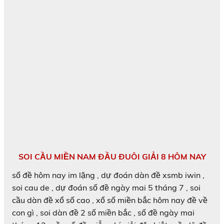
SOI CẦU MIỀN NAM ĐẦU ĐUÔI GIẢI 8 HÔM NAY
số đề hôm nay im lặng , dự đoán dàn đề xsmb iwin ,
soi cau de , dự đoán số đề ngày mai 5 tháng 7 , soi
cầu dàn đề xổ số cao , xổ số miền bắc hôm nay đề về
con gì , soi dàn đề 2 số miền bắc , số đề ngày mai