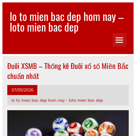
Skip
to
lo to mien bac dep hom nay –
content
loto mien bac dep
lo to mien bac dep hom nay – loto mien bac dep
Đuôi XSMB – Thống kê Đuôi xổ số Miền Bắc
chuẩn nhất
07/05/2026
lo to mien bac dep hom nay - loto mien bac dep