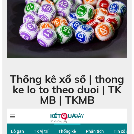
Thống kê xổ số | thong
ke lo to theo duoi | TK
MB | TKMB