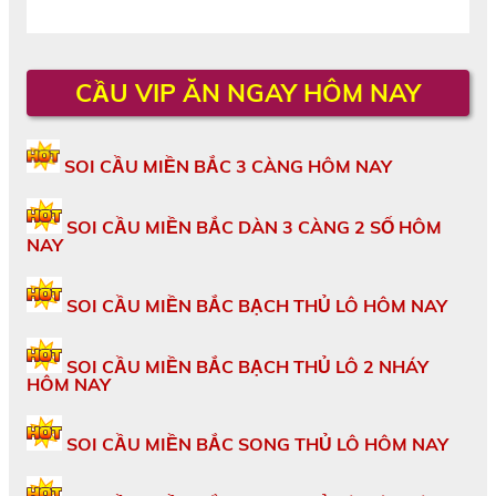
CẦU VIP ĂN NGAY HÔM NAY
SOI CẦU MIỀN BẮC 3 CÀNG HÔM NAY
SOI CẦU MIỀN BẮC DÀN 3 CÀNG 2 SỐ HÔM
NAY
SOI CẦU MIỀN BẮC BẠCH THỦ LÔ HÔM NAY
SOI CẦU MIỀN BẮC BẠCH THỦ LÔ 2 NHÁY
HÔM NAY
SOI CẦU MIỀN BẮC SONG THỦ LÔ HÔM NAY