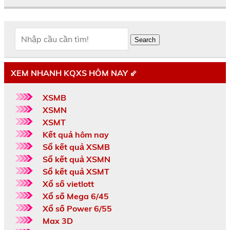
Search
XEM NHANH KQXS HÔM NAY ⇙
XSMB
XSMN
XSMT
Kết quả hôm nay
Sổ kết quả XSMB
Sổ kết quả XSMN
Sổ kết quả XSMT
Xổ số vietlott
Xổ số Mega 6/45
Xổ số Power 6/55
Max 3D