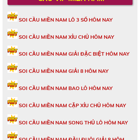
SOI CẦU MIỀN NAM LÔ 3 SỐ HÔM NAY
SOI CẦU MIỀN NAM XỈU CHỦ HÔM NAY
SOI CẦU MIỀN NAM GIẢI ĐẶC BIỆT HÔM NAY
SOI CẦU MIỀN NAM GIẢI 8 HÔM NAY
SOI CẦU MIỀN NAM BAO LÔ HÔM NAY
SOI CẦU MIỀN NAM CẶP XỈU CHỦ HÔM NAY
SOI CẦU MIỀN NAM SONG THỦ LÔ HÔM NAY
SOI CẦU MIỀN NAM ĐẦU ĐUÔI GIẢI 8 HÔM