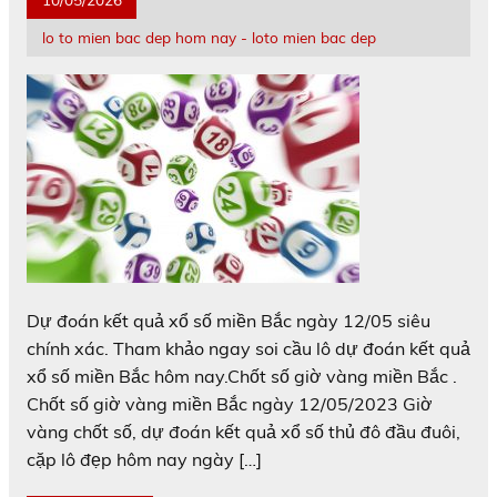
lo to mien bac dep hom nay - loto mien bac dep
Dự đoán kết quả xổ số miền Bắc ngày 12/05 siêu
chính xác. Tham khảo ngay soi cầu lô dự đoán kết quả
xổ số miền Bắc hôm nay.Chốt số giờ vàng miền Bắc .
Chốt số giờ vàng miền Bắc ngày 12/05/2023 Giờ
vàng chốt số, dự đoán kết quả xổ số thủ đô đầu đuôi,
cặp lô đẹp hôm nay ngày […]