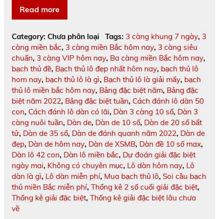
Read more
Category: Chưa phân loại
Tags:
3 càng khung 7 ngày
,
3
càng miền bắc
,
3 càng miền Bắc hôm nay
,
3 càng siêu
chuẩn
,
3 càng VIP hôm nay
,
Ba càng miền Bắc hôm nay
,
bạch thủ đề
,
Bạch thủ lô đẹp nhất hôm nay
,
bạch thủ lô
hom nay
,
bạch thủ lô là gì
,
Bạch thủ lô là giải mấy
,
bạch
thủ lô miền bắc hôm nay
,
Bảng đặc biệt năm
,
Bảng đặc
biệt năm 2022
,
Bảng đặc biệt tuần
,
Cách đánh lô dàn 50
con
,
Cách đánh lô dàn có lãi
,
Dàn 3 càng 10 số
,
Dàn 3
càng nuôi tuần
,
Dàn de
,
Dàn de 10 số
,
Dàn de 20 số bất
tử
,
Dàn de 35 số
,
Dàn de đánh quanh năm 2022
,
Dàn de
đẹp
,
Dàn de hôm nay
,
Dàn de XSMB
,
Dàn đề 10 số max
,
Dàn lô 42 con
,
Dàn lô miền bắc
,
Dự đoán giải đặc biệt
ngày mai
,
Không có chuyên mục
,
Lô dàn hôm nay
,
Lô
dàn là gì
,
Lô dàn miễn phí
,
Mua bạch thủ lô
,
Soi cầu bạch
thủ miền Bắc miễn phí
,
Thống kê 2 số cuối giải đặc biệt
,
Thống kê giải đặc biệt
,
Thống kê giải đặc biệt lâu chưa
về