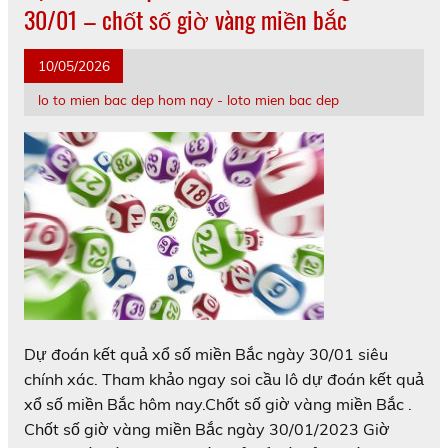
30/01 – chốt số giờ vàng miền bắc
10/05/2026
lo to mien bac dep hom nay - loto mien bac dep
Dự đoán kết quả xổ số miền Bắc ngày 30/01 siêu
chính xác. Tham khảo ngay soi cầu lô dự đoán kết quả
xổ số miền Bắc hôm nay.Chốt số giờ vàng miền Bắc .
Chốt số giờ vàng miền Bắc ngày 30/01/2023 Giờ