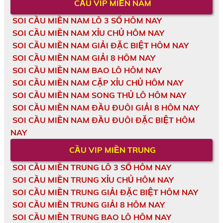
CẦU VIP MIỀN NAM
SOI CẦU MIỀN NAM LÔ 3 SỐ HÔM NAY
SOI CẦU MIỀN NAM XỈU CHỦ HÔM NAY
SOI CẦU MIỀN NAM GIẢI ĐẶC BIỆT HÔM NAY
SOI CẦU MIỀN NAM GIẢI 8 HÔM NAY
SOI CẦU MIỀN NAM BAO LÔ HÔM NAY
SOI CẦU MIỀN NAM CẶP XỈU CHỦ HÔM NAY
SOI CẦU MIỀN NAM SONG THỦ LÔ HÔM NAY
SOI CẦU MIỀN NAM ĐẦU ĐUÔI GIẢI 8 HÔM NAY
SOI CẦU MIỀN NAM ĐẦU ĐUÔI ĐẶC BIỆT HÔM
NAY
CẦU VIP MIỀN TRUNG
SOI CẦU MIỀN TRUNG LÔ 3 SỐ HÔM NAY
SOI CẦU MIỀN TRUNG XỈU CHỦ HÔM NAY
SOI CẦU MIỀN TRUNG GIẢI ĐẶC BIỆT HÔM NAY
SOI CẦU MIỀN TRUNG GIẢI 8 HÔM NAY
SOI CẦU MIỀN TRUNG BAO LÔ HÔM NAY