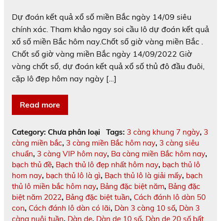
Dự đoán kết quả xổ số miền Bắc ngày 14/09 siêu
chính xác. Tham khảo ngay soi cầu lô dự đoán kết quả
xổ số miền Bắc hôm nay.Chốt số giờ vàng miền Bắc .
Chốt số giờ vàng miền Bắc ngày 14/09/2022 Giờ
vàng chốt số, dự đoán kết quả xổ số thủ đô đầu đuôi,
cặp lô đẹp hôm nay ngày […]
Read more
Category: Chưa phân loại
Tags:
3 càng khung 7 ngày
,
3
càng miền bắc
,
3 càng miền Bắc hôm nay
,
3 càng siêu
chuẩn
,
3 càng VIP hôm nay
,
Ba càng miền Bắc hôm nay
,
bạch thủ đề
,
Bạch thủ lô đẹp nhất hôm nay
,
bạch thủ lô
hom nay
,
bạch thủ lô là gì
,
Bạch thủ lô là giải mấy
,
bạch
thủ lô miền bắc hôm nay
,
Bảng đặc biệt năm
,
Bảng đặc
biệt năm 2022
,
Bảng đặc biệt tuần
,
Cách đánh lô dàn 50
con
,
Cách đánh lô dàn có lãi
,
Dàn 3 càng 10 số
,
Dàn 3
càng nuôi tuần
,
Dàn de
,
Dàn de 10 số
,
Dàn de 20 số bất