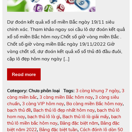
Dự đoán kết quả xổ số miền Bắc ngày 19/11 siêu
chính xác. Tham khảo ngay soi cầu lô dự đoán kết quả
xổ số miền Bắc hôm nay.Chốt số giờ vàng miền Bắc .
Chốt số giờ vàng miền Bắc ngày 19/11/2022 Giờ
vàng chốt số, dự đoán kết quả xổ số thủ đô đầu đuôi,
cặp lô đẹp hôm nay ngày […]
Read more
Category: Chưa phân loại
Tags:
3 càng khung 7 ngày
,
3
càng miền bắc
,
3 càng miền Bắc hôm nay
,
3 càng siêu
chuẩn
,
3 càng VIP hôm nay
,
Ba càng miền Bắc hôm nay
,
bạch thủ đề
,
Bạch thủ lô đẹp nhất hôm nay
,
bạch thủ lô
hom nay
,
bạch thủ lô là gì
,
Bạch thủ lô là giải mấy
,
bạch
thủ lô miền bắc hôm nay
,
Bảng đặc biệt năm
,
Bảng đặc
biệt năm 2022
,
Bảng đặc biệt tuần
,
Cách đánh lô dàn 50