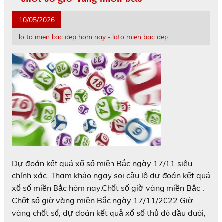
10/05/2026
lo to mien bac dep hom nay - loto mien bac dep
Dự đoán kết quả xổ số miền Bắc ngày 17/11 siêu
chính xác. Tham khảo ngay soi cầu lô dự đoán kết quả
xổ số miền Bắc hôm nay.Chốt số giờ vàng miền Bắc .
Chốt số giờ vàng miền Bắc ngày 17/11/2022 Giờ
vàng chốt số, dự đoán kết quả xổ số thủ đô đầu đuôi,