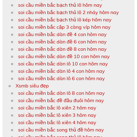
soi cầu miền bắc bạch thủ lô hôm nay
soi cầu miền bắc bạch thủ lô 2 nháy hôm nay
soi cầu miền bắc bạch thủ lô kép hôm nay
soi cầu miền bắc cặp 3 càng víp hôm nay
soi cầu miền bắc dàn đề 4 con hôm nay
soi cầu miền bắc dàn đề 6 con hôm nay
soi cầu miền bắc dàn đề 8 con hôm nay
soi cầu miền bắc dàn đề 10 con hôm nay
soi cầu miền bắc dàn lô 10 con hôm nay
soi cầu miền bắc dàn lô 4 con hôm nay
soi cầu miền bắc dàn lô 6 con hôm nay
Xsmb siêu đẹp
soi cầu miền bắc dàn lô 8 con hôm nay
soi cầu miền bắc đề đầu đuôi hôm nay
soi cầu miền bắc lô xiên 2 hôm nay
soi cầu miền bắc lô xiên 3 hôm nay
soi cầu miền bắc lô xiên 4 hôm nay
soi cầu miền bắc song thủ đề hôm nay
soi cầu miền bắc song thủ lô hôm nay