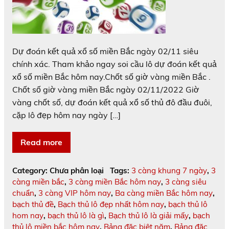
Dự đoán kết quả xổ số miền Bắc ngày 02/11 siêu
chính xác. Tham khảo ngay soi cầu lô dự đoán kết quả
xổ số miền Bắc hôm nay.Chốt số giờ vàng miền Bắc .
Chốt số giờ vàng miền Bắc ngày 02/11/2022 Giờ
vàng chốt số, dự đoán kết quả xổ số thủ đô đầu đuôi,
cặp lô đẹp hôm nay ngày […]
Read more
Category: Chưa phân loại
Tags:
3 càng khung 7 ngày
,
3
càng miền bắc
,
3 càng miền Bắc hôm nay
,
3 càng siêu
chuẩn
,
3 càng VIP hôm nay
,
Ba càng miền Bắc hôm nay
,
bạch thủ đề
,
Bạch thủ lô đẹp nhất hôm nay
,
bạch thủ lô
hom nay
,
bạch thủ lô là gì
,
Bạch thủ lô là giải mấy
,
bạch
thủ lô miền bắc hôm nay
,
Bảng đặc biệt năm
,
Bảng đặc