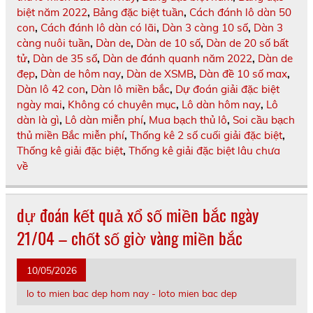
biệt năm 2022
,
Bảng đặc biệt tuần
,
Cách đánh lô dàn 50
con
,
Cách đánh lô dàn có lãi
,
Dàn 3 càng 10 số
,
Dàn 3
càng nuôi tuần
,
Dàn de
,
Dàn de 10 số
,
Dàn de 20 số bất
tử
,
Dàn de 35 số
,
Dàn de đánh quanh năm 2022
,
Dàn de
đẹp
,
Dàn de hôm nay
,
Dàn de XSMB
,
Dàn đề 10 số max
,
Dàn lô 42 con
,
Dàn lô miền bắc
,
Dự đoán giải đặc biệt
ngày mai
,
Không có chuyên mục
,
Lô dàn hôm nay
,
Lô
dàn là gì
,
Lô dàn miễn phí
,
Mua bạch thủ lô
,
Soi cầu bạch
thủ miền Bắc miễn phí
,
Thống kê 2 số cuối giải đặc biệt
,
Thống kê giải đặc biệt
,
Thống kê giải đặc biệt lâu chưa
về
dự đoán kết quả xổ số miền bắc ngày
21/04 – chốt số giờ vàng miền bắc
10/05/2026
lo to mien bac dep hom nay - loto mien bac dep