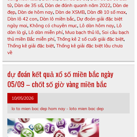
tử
,
Dàn de 35 số
,
Dàn de đánh quanh năm 2022
,
Dàn de
đẹp
,
Dàn de hôm nay
,
Dàn de XSMB
,
Dàn đề 10 số max
,
Dàn lô 42 con
,
Dàn lô miền bắc
,
Dự đoán giải đặc biệt
ngày mai
,
Không có chuyên mục
,
Lô dàn hôm nay
,
Lô
dàn là gì
,
Lô dàn miễn phí
,
Mua bạch thủ lô
,
Soi cầu bạch
thủ miền Bắc miễn phí
,
Thống kê 2 số cuối giải đặc biệt
,
Thống kê giải đặc biệt
,
Thống kê giải đặc biệt lâu chưa
về
dự đoán kết quả xổ số miền bắc ngày
05/09 – chốt số giờ vàng miền bắc
10/05/2026
lo to mien bac dep hom nay - loto mien bac dep