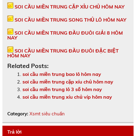
SOI CẦU MIỀN TRUNG CẶP XỈU CHỦ HÔM NAY
SOI CẦU MIỀN TRUNG SONG THỦ LÔ HÔM NAY
SOI CẦU MIỀN TRUNG ĐẦU ĐUÔI GIẢI 8 HÔM
NAY
SOI CẦU MIỀN TRUNG ĐẦU ĐUÔI ĐẶC BIỆT
HÔM NAY
Related Posts:
soi cầu miền trung bao lô hôm nay
soi cầu miền trung cặp xíu chủ hôm nay
soi cầu miền trung lô 3 số hôm nay
soi cầu miền trung xíu chủ víp hôm nay
Category:
Xsmt siêu chuẩn
Trả lời