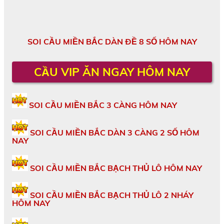
SOI CẦU MIỀN BẮC DÀN ĐỀ 8 SỐ HÔM NAY
CẦU VIP ĂN NGAY HÔM NAY
SOI CẦU MIỀN BẮC 3 CÀNG HÔM NAY
SOI CẦU MIỀN BẮC DÀN 3 CÀNG 2 SỐ HÔM
NAY
SOI CẦU MIỀN BẮC BẠCH THỦ LÔ HÔM NAY
SOI CẦU MIỀN BẮC BẠCH THỦ LÔ 2 NHÁY
HÔM NAY