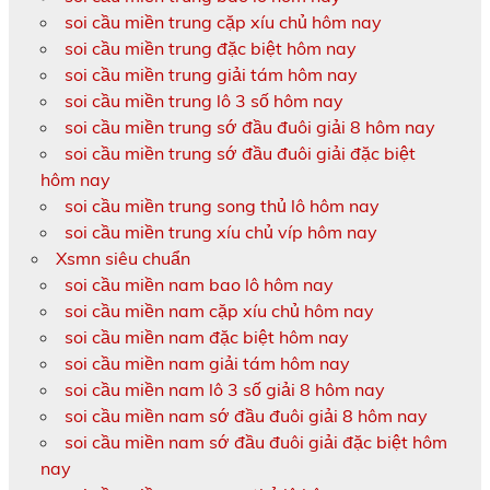
soi cầu miền trung cặp xíu chủ hôm nay
soi cầu miền trung đặc biệt hôm nay
soi cầu miền trung giải tám hôm nay
soi cầu miền trung lô 3 số hôm nay
soi cầu miền trung sớ đầu đuôi giải 8 hôm nay
soi cầu miền trung sớ đầu đuôi giải đặc biệt
hôm nay
soi cầu miền trung song thủ lô hôm nay
soi cầu miền trung xíu chủ víp hôm nay
Xsmn siêu chuẩn
soi cầu miền nam bao lô hôm nay
soi cầu miền nam cặp xíu chủ hôm nay
soi cầu miền nam đặc biệt hôm nay
soi cầu miền nam giải tám hôm nay
soi cầu miền nam lô 3 số giải 8 hôm nay
soi cầu miền nam sớ đầu đuôi giải 8 hôm nay
soi cầu miền nam sớ đầu đuôi giải đặc biệt hôm
nay