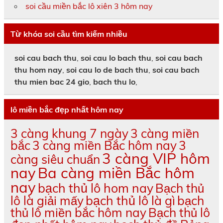
soi cầu miền bắc lô xiên 3 hôm nay
Từ khóa soi cầu tìm kiếm nhiều
soi cau bach thu
,
soi cau lo bach thu
,
soi cau bach
thu hom nay
,
soi cau lo de bach thu
,
soi cau bach
thu mien bac 24 gio
,
bach thu lo
,
lô miền bắc đẹp nhất hôm nay
3 càng khung 7 ngày
3 càng miền
bắc
3 càng miền Bắc hôm nay
3
3 càng VIP hôm
càng siêu chuẩn
nay
Ba càng miền Bắc hôm
nay
bạch thủ lô hom nay
Bạch thủ
lô là giải mấy
bạch thủ lô là gì
bạch
thủ lô miền bắc hôm nay
Bạch thủ lô