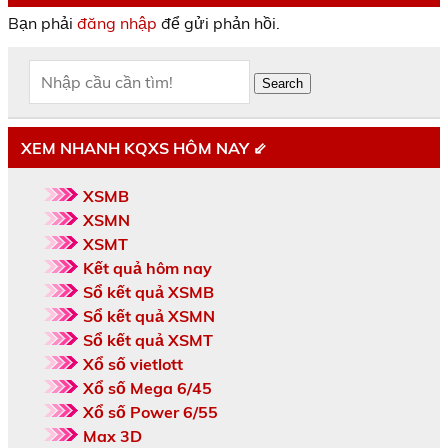
Bạn phải
đăng nhập
để gửi phản hồi.
Search
XEM NHANH KQXS HÔM NAY ⇙
XSMB
XSMN
XSMT
Kết quả hôm nay
Sổ kết quả XSMB
Sổ kết quả XSMN
Sổ kết quả XSMT
Xổ số vietlott
Xổ số Mega 6/45
Xổ số Power 6/55
Max 3D