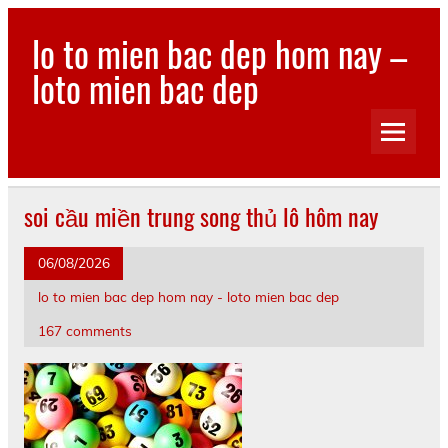
Skip
to
lo to mien bac dep hom nay –
content
loto mien bac dep
lo to mien bac dep hom nay – loto mien bac dep
soi cầu miền trung song thủ lô hôm nay
06/08/2026
lo to mien bac dep hom nay - loto mien bac dep
167 comments