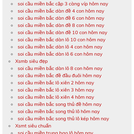
soi cầu miền bắc cặp 3 càng víp hôm nay
soi cầu miền bắc dàn đề 4 con hôm nay
soi cầu miền bắc dàn đề 6 con hôm nay
soi cầu miền bắc dàn đề 8 con hôm nay
soi cầu miền bắc dàn đề 10 con hôm nay
soi cầu miền bắc dàn lô 10 con hôm nay
soi cầu miền bắc dàn lô 4 con hôm nay
soi cầu miền bắc dàn lô 6 con hôm nay
Xsmb siêu đẹp
soi cầu miền bắc dàn lô 8 con hôm nay
soi cầu miền bắc đề đầu đuôi hôm nay
soi cầu miền bắc lô xiên 2 hôm nay
soi cầu miền bắc lô xiên 3 hôm nay
soi cầu miền bắc lô xiên 4 hôm nay
soi cầu miền bắc song thủ đề hôm nay
soi cầu miền bắc song thủ lô hôm nay
soi cầu miền bắc song thủ lô kép hôm nay
Xsmt siêu chuẩn
soi cầu miền trung bao lô hôm nay