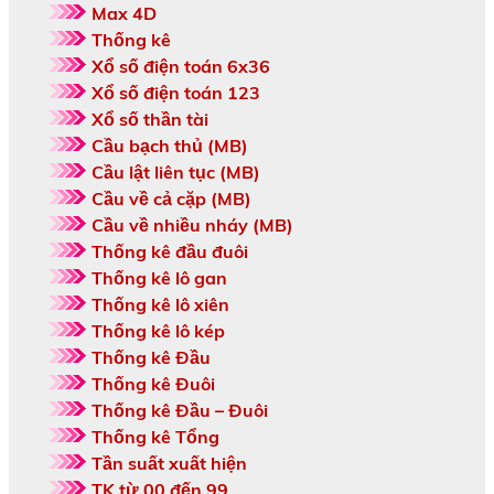
Max 4D
Thống kê
Xổ số điện toán 6x36
Xổ số điện toán 123
Xổ số thần tài
Cầu bạch thủ (MB)
Cầu lật liên tục (MB)
Cầu về cả cặp (MB)
Cầu về nhiều nháy (MB)
Thống kê đầu đuôi
Thống kê lô gan
Thống kê lô xiên
Thống kê lô kép
Thống kê Đầu
Thống kê Đuôi
Thống kê Đầu – Đuôi
Thống kê Tổng
Tần suất xuất hiện
TK từ 00 đến 99