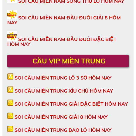
SOI CẦU MIỀN NAM SONG THỦ LÔ HÔM NAY
SOI CẦU MIỀN NAM ĐẦU ĐUÔI GIẢI 8 HÔM
NAY
SOI CẦU MIỀN NAM ĐẦU ĐUÔI ĐẶC BIỆT
HÔM NAY
CẦU VIP MIỀN TRUNG
SOI CẦU MIỀN TRUNG LÔ 3 SỐ HÔM NAY
SOI CẦU MIỀN TRUNG XỈU CHỦ HÔM NAY
SOI CẦU MIỀN TRUNG GIẢI ĐẶC BIỆT HÔM NAY
SOI CẦU MIỀN TRUNG GIẢI 8 HÔM NAY
SOI CẦU MIỀN TRUNG BAO LÔ HÔM NAY