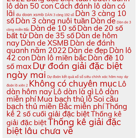
lô dàn 50 con
Cách đánh lô dàn có
lãi
Dàn 3 càng 10
du doan xsmb
DÀN 3 càng 192 số
số
Dàn 3 càng nuôi tuần
Dàn de
Dàn de 3
Dàn de 10 số
Dàn de 20 số
càng miền Bắc
bất tử
Dàn de 35 số
Dàn de hôm
nay
Dàn de XSMB
Dàn de đánh
quanh năm 2022
Dàn de đẹp
Dàn lô
42 con
Dàn lô miền bắc
Dàn đề 10
Dự đoán giải đặc biệt
số max
ngày mai
Dự đoán kết quả xổ số siêu chính xác hôm nay
dự
Không có chuyên mục
Lô
đoán lô xiên 2
dàn hôm nay
Lô dàn là gì
Lô dàn
miễn phí
Mua bạch thủ lô
Soi cầu
bạch thủ miền Bắc miễn phí
Thống
kê 2 số cuối giải đặc biệt
Thống kê
Thống kê giải đặc
giải đặc biệt
biệt lâu chưa về