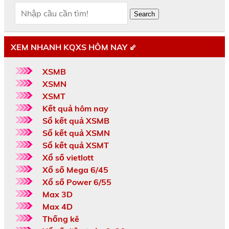
Search
XEM NHANH KQXS HÔM NAY ⇙
XSMB
XSMN
XSMT
Kết quả hôm nay
Sổ kết quả XSMB
Sổ kết quả XSMN
Sổ kết quả XSMT
Xổ số vietlott
Xổ số Mega 6/45
Xổ số Power 6/55
Max 3D
Max 4D
Thống kê