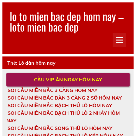
Skip
to
lo to mien bac dep hom nay –
content
loto mien bac dep
lo to mien bac dep hom nay – loto mien bac dep
Thẻ:
Lô dàn hôm nay
CẦU VIP ĂN NGAY HÔM NAY
SOI CẦU MIỀN BẮC 3 CÀNG HÔM NAY
SOI CẦU MIỀN BẮC DÀN 3 CÀNG 2 SỐ HÔM NAY
SOI CẦU MIỀN BẮC BẠCH THỦ LÔ HÔM NAY
SOI CẦU MIỀN BẮC BẠCH THỦ LÔ 2 NHÁY HÔM
NAY
SOI CẦU MIỀN BẮC SONG THỦ LÔ HÔM NAY
SOI CẦU MIỀN BẮC BẠCH THỦ LÔ KÉP HÔM NAY