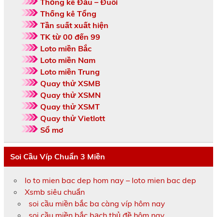
Thống kê Đầu – Đuôi
Thống kê Tổng
Tần suất xuất hiện
TK từ 00 đến 99
Loto miền Bắc
Loto miền Nam
Loto miền Trung
Quay thử XSMB
Quay thử XSMN
Quay thử XSMT
Quay thử Vietlott
Sổ mơ
Soi Cầu Víp Chuẩn 3 Miền
lo to mien bac dep hom nay – loto mien bac dep
Xsmb siêu chuẩn
soi cầu miền bắc ba càng víp hôm nay
soi cầu miền bắc bạch thủ đề hôm nay