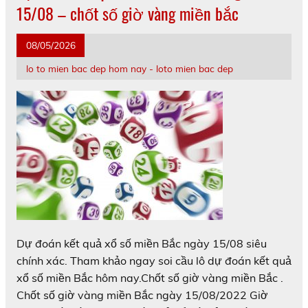
15/08 – chốt số giờ vàng miền bắc
08/05/2026
lo to mien bac dep hom nay - loto mien bac dep
Dự đoán kết quả xổ số miền Bắc ngày 15/08 siêu
chính xác. Tham khảo ngay soi cầu lô dự đoán kết quả
xổ số miền Bắc hôm nay.Chốt số giờ vàng miền Bắc .
Chốt số giờ vàng miền Bắc ngày 15/08/2022 Giờ