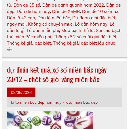
tử
,
Dàn de 35 số
,
Dàn de đánh quanh năm 2022
,
Dàn de
đẹp
,
Dàn de hôm nay
,
Dàn de XSMB
,
Dàn đề 10 số max
,
Dàn lô 42 con
,
Dàn lô miền bắc
,
Dự đoán giải đặc biệt
ngày mai
,
Không có chuyên mục
,
Lô dàn hôm nay
,
Lô
dàn là gì
,
Lô dàn miễn phí
,
Mua bạch thủ lô
,
Soi cầu bạch
thủ miền Bắc miễn phí
,
Thống kê 2 số cuối giải đặc biệt
,
Thống kê giải đặc biệt
,
Thống kê giải đặc biệt lâu chưa
về
dự đoán kết quả xổ số miền bắc ngày
23/12 – chốt số giờ vàng miền bắc
08/05/2026
lo to mien bac dep hom nay - loto mien bac dep