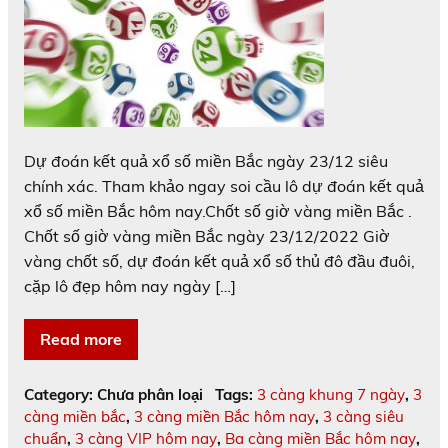
Dự đoán kết quả xổ số miền Bắc ngày 23/12 siêu
chính xác. Tham khảo ngay soi cầu lô dự đoán kết quả
xổ số miền Bắc hôm nay.Chốt số giờ vàng miền Bắc .
Chốt số giờ vàng miền Bắc ngày 23/12/2022 Giờ
vàng chốt số, dự đoán kết quả xổ số thủ đô đầu đuôi,
cặp lô đẹp hôm nay ngày […]
Read more
Category: Chưa phân loại
Tags:
3 càng khung 7 ngày
,
3
càng miền bắc
,
3 càng miền Bắc hôm nay
,
3 càng siêu
chuẩn
,
3 càng VIP hôm nay
,
Ba càng miền Bắc hôm nay
,