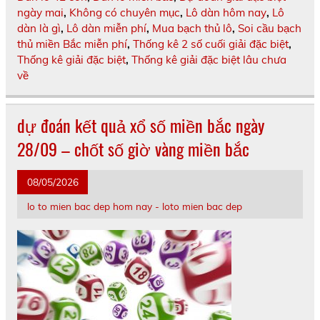
ngày mai
,
Không có chuyên mục
,
Lô dàn hôm nay
,
Lô
dàn là gì
,
Lô dàn miễn phí
,
Mua bạch thủ lô
,
Soi cầu bạch
thủ miền Bắc miễn phí
,
Thống kê 2 số cuối giải đặc biệt
,
Thống kê giải đặc biệt
,
Thống kê giải đặc biệt lâu chưa
về
dự đoán kết quả xổ số miền bắc ngày
28/09 – chốt số giờ vàng miền bắc
08/05/2026
lo to mien bac dep hom nay - loto mien bac dep