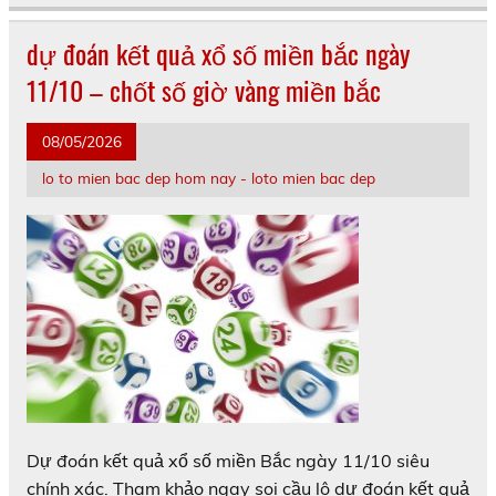
dự đoán kết quả xổ số miền bắc ngày
11/10 – chốt số giờ vàng miền bắc
08/05/2026
lo to mien bac dep hom nay - loto mien bac dep
Dự đoán kết quả xổ số miền Bắc ngày 11/10 siêu
chính xác. Tham khảo ngay soi cầu lô dự đoán kết quả