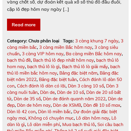
vàng chốt số, dự đoán kết quả xổ số thủ đô đầu đuôi,
cặp lô đẹp hôm nay ngày […]
Read more
Category: Chưa phân loại
Tags:
3 càng khung 7 ngày
,
3
càng miền bắc
,
3 càng miền Bắc hôm nay
,
3 càng siêu
chuẩn
,
3 càng VIP hôm nay
,
Ba càng miền Bắc hôm nay
,
bạch thủ đề
,
Bạch thủ lô đẹp nhất hôm nay
,
bạch thủ lô
hom nay
,
bạch thủ lô là gì
,
Bạch thủ lô là giải mấy
,
bạch
thủ lô miền bắc hôm nay
,
Bảng đặc biệt năm
,
Bảng đặc
biệt năm 2022
,
Bảng đặc biệt tuần
,
Cách đánh lô dàn 50
con
,
Cách đánh lô dàn có lãi
,
Dàn 3 càng 10 số
,
Dàn 3
càng nuôi tuần
,
Dàn de
,
Dàn de 10 số
,
Dàn de 20 số bất
tử
,
Dàn de 35 số
,
Dàn de đánh quanh năm 2022
,
Dàn de
đẹp
,
Dàn de hôm nay
,
Dàn de XSMB
,
Dàn đề 10 số max
,
Dàn lô 42 con
,
Dàn lô miền bắc
,
Dự đoán giải đặc biệt
ngày mai
,
Không có chuyên mục
,
Lô dàn hôm nay
,
Lô
dàn là gì
,
Lô dàn miễn phí
,
Mua bạch thủ lô
,
Soi cầu bạch
thủ miền Bắc miễn phí
,
Thống kê 2 số cuối giải đặc biệt
,