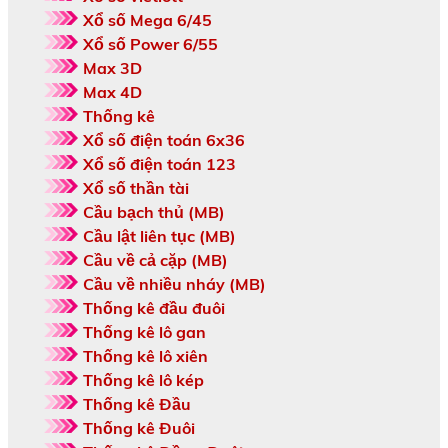
Xổ số Mega 6/45
Xổ số Power 6/55
Max 3D
Max 4D
Thống kê
Xổ số điện toán 6x36
Xổ số điện toán 123
Xổ số thần tài
Cầu bạch thủ (MB)
Cầu lật liên tục (MB)
Cầu về cả cặp (MB)
Cầu về nhiều nháy (MB)
Thống kê đầu đuôi
Thống kê lô gan
Thống kê lô xiên
Thống kê lô kép
Thống kê Đầu
Thống kê Đuôi